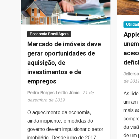
Utilida
Apple
Economia Brasil Agora
unem
Mercado de imóveis deve
acess
gerar oportunidades de
defic
aquisição, de
investimentos e de
Jeffers
empregos
de 201
Pedro Borges Leitão Júnio
21 de
As líde
dezembro de 2019
uniram 
mais a
O aquecimento da economia,
compro
ainda incipiente, e medidas do
da vis
governo devem impulsionar o setor
de um 
imobiliário. Desde julho de 2017,