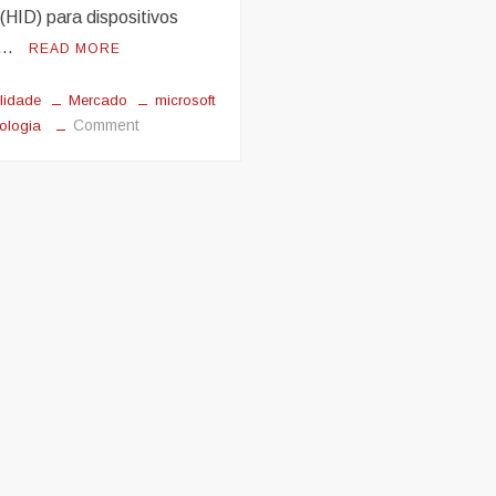
(HID) para dispositivos
. …
READ MORE
lidade
Mercado
microsoft
on
Comment
nologia
Apple
e
Microsoft
se
unem
por
mais
acessibilidade
para
deficientes
visuais