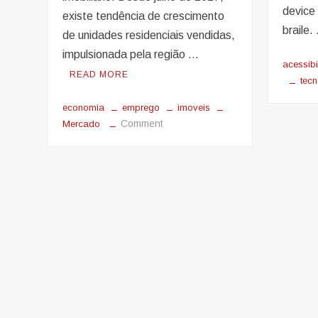
device 
existe tendência de crescimento
braile
de unidades residenciais vendidas,
impulsionada pela região …
acessibi
READ MORE
tec
economia
emprego
imoveis
on
Comment
Mercado
Mercado
de
imóveis
deve
gerar
oportunidades
de
aquisição,
de
investimentos
e