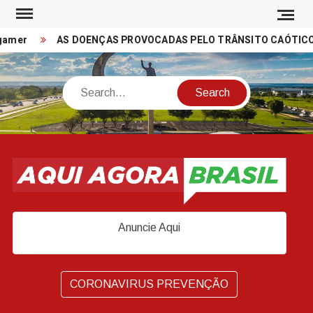
Skip
to
gamer
AS DOENÇAS PROVOCADAS PELO TRÂNSITO CAÓTICO N
content
Search
Anuncie Aqui
CORONAVIRUS PREVENÇÃO