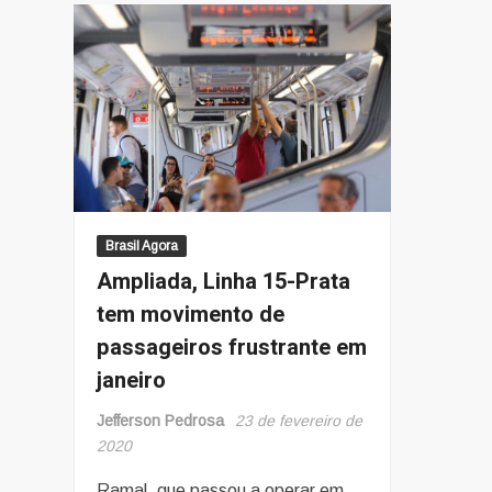
ruas
atrás
de
comida
na
Tailândia
Brasil Agora
Ampliada, Linha 15-Prata
tem movimento de
passageiros frustrante em
janeiro
Jefferson Pedrosa
23 de fevereiro de
2020
Ramal, que passou a operar em