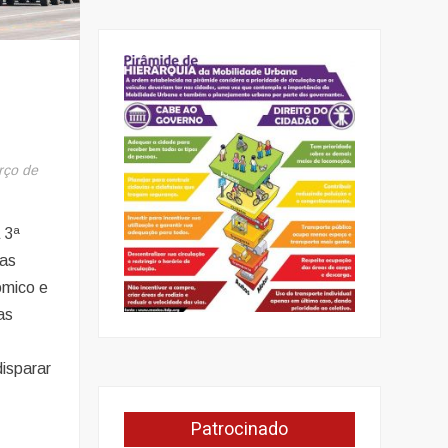
rço de
 3ª
ras
ômico e
as
isparar
Patrocinado