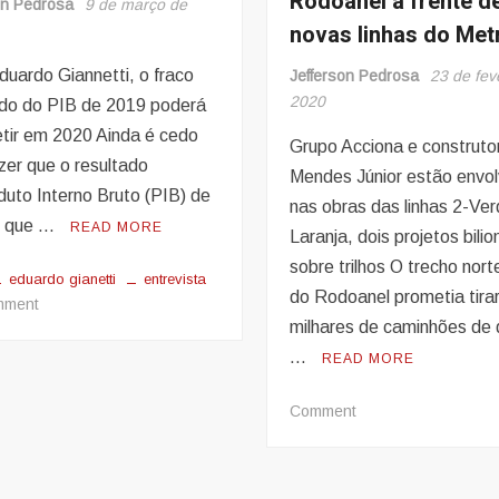
Rodoanel à frente d
on Pedrosa
9 de março de
novas linhas do Met
duardo Giannetti, o fraco
Jefferson Pedrosa
23 de fev
2020
ado do PIB de 2019 poderá
etir em 2020 Ainda é cedo
Grupo Acciona e construto
zer que o resultado
Mendes Júnior estão envol
duto Interno Bruto (PIB) de
nas obras das linhas 2-Ver
– que …
READ MORE
Laranja, dois projetos bilio
sobre trilhos O trecho nort
eduardo gianetti
entrevista
do Rodoanel prometia tira
on
mment
milhares de caminhões de 
‘O
Brasil
…
READ MORE
está
à
on
Comment
deriva,
É
não
preocupante
vejo
ter