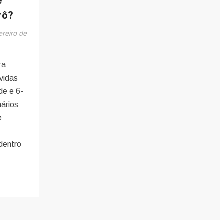
e
rô?
ereiro de
ra
vidas
de e 6-
nários
e
r
dentro