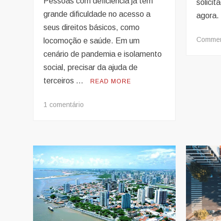
Pessoas com deficiência já têm
solici
grande dificuldade no acesso a
agora.
seus direitos básicos, como
Comme
locomoção e saúde. Em um
cenário de pandemia e isolamento
social, precisar da ajuda de
terceiros …
READ MORE
em
1 comentário
Covid-
19
impacta
tratamentos
e
acessibilidade
de
pessoas
com
deficiência