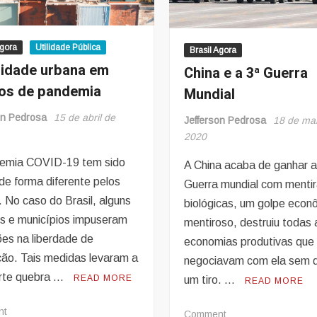
Agora
Utilidade Pública
Brasil Agora
lidade urbana em
China e a 3ª Guerra
os de pandemia
Mundial
on Pedrosa
15 de abril de
Jefferson Pedrosa
18 de ma
2020
emia COVID-19 tem sido
A China acaba de ganhar a
de forma diferente pelos
Guerra mundial com menti
. No caso do Brasil, alguns
biológicas, um golpe econ
s e municípios impuseram
mentiroso, destruiu todas 
ões na liberdade de
economias produtivas que
ação. Tais medidas levaram a
negociavam com ela sem d
rte quebra …
READ MORE
um tiro. …
READ MORE
on
nt
on
Comment