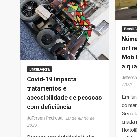
Brasil 
Núme
onlin
Mobi
a qu
Brasil Agora
Covid-19 impacta
Jeffers
2020
tratamentos e
acessibilidade de pessoas
Em fun
com deficiência
de mar
Secret
Jefferson Pedrosa
20 de junho de
criada 
2020
Hortol