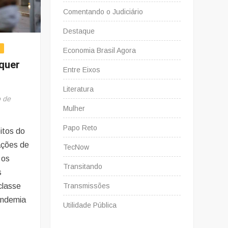
Comentando o Judiciário
Destaque
e
Economia Brasil Agora
quer
Entre Eixos
Literatura
o de
Mulher
Papo Reto
itos do
ações de
TecNow
 os
Transitando
s
classe
Transmissões
andemia
Utilidade Pública