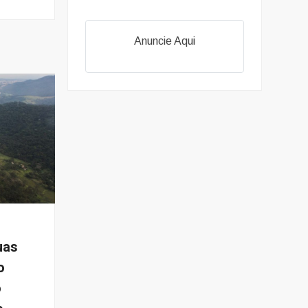
Anuncie Aqui
uas
o
o