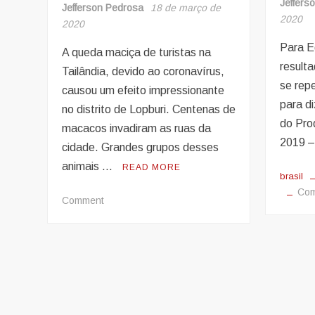
Jeffers
Jefferson Pedrosa
18 de março de
2020
2020
Para E
A queda maciça de turistas na
result
Tailândia, devido ao coronavírus,
se rep
causou um efeito impressionante
para di
no distrito de Lopburi. Centenas de
do Pro
macacos invadiram as ruas da
2019 
cidade. Grandes grupos desses
animais …
READ MORE
brasil
Co
on
Comment
Coronavírus
espanta
turistas
e
macacos
invadem
as