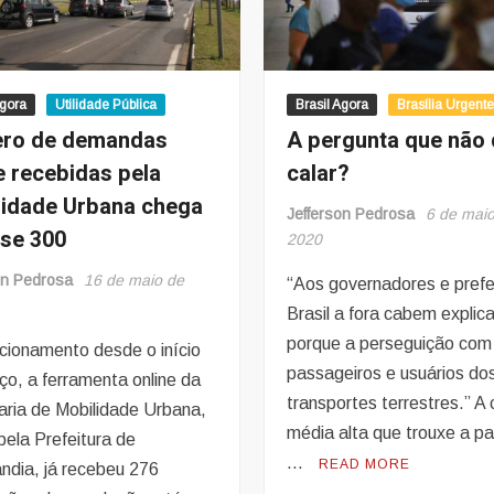
Agora
Utilidade Pública
Brasil Agora
Brasília Urgent
ro de demandas
A pergunta que não 
e recebidas pela
calar?
lidade Urbana chega
Jefferson Pedrosa
6 de mai
ase 300
2020
on Pedrosa
16 de maio de
“Aos governadores e prefe
Brasil a fora cabem explic
porque a perseguição com
cionamento desde o início
passageiros e usuários do
ço, a ferramenta online da
transportes terrestres.” A 
aria de Mobilidade Urbana,
média alta que trouxe a p
pela Prefeitura de
…
READ MORE
ândia, já recebeu 276