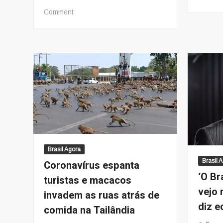
on
Comment
Como
Seria
Se
Aracaju
Tivesse
Um
Plano
Diretor
No
Enfrentamento
Ao
Coronavírus?
Brasil Agora
Brasil 
Coronavírus espanta
‘O Br
turistas e macacos
vejo 
invadem as ruas atrás de
diz 
comida na Tailândia