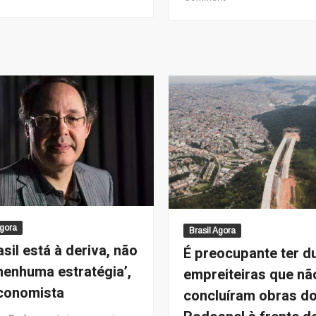
Mobilidade
China
urbana
e
em
a
tempos
3ª
de
Guerra
pandemia
Mundial
Agora
Brasil Agora
asil está à deriva, não
É preocupante ter d
nenhuma estratégia’,
empreiteiras que nã
economista
concluíram obras d