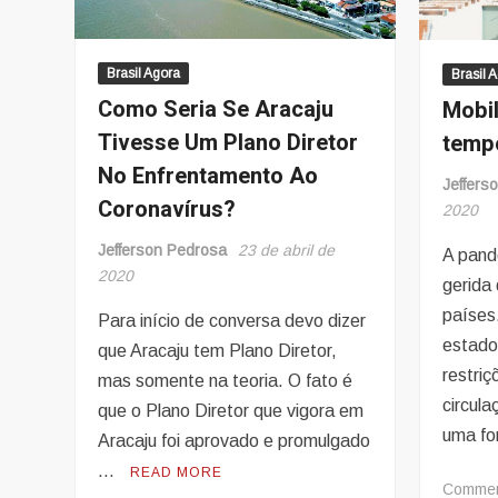
Brasil Agora
Brasil 
Como Seria Se Aracaju
Mobi
Tivesse Um Plano Diretor
temp
No Enfrentamento Ao
Jeffers
Coronavírus?
2020
Jefferson Pedrosa
23 de abril de
A pand
2020
gerida 
países
Para início de conversa devo dizer
estado
que Aracaju tem Plano Diretor,
restriç
mas somente na teoria. O fato é
circul
que o Plano Diretor que vigora em
uma fo
Aracaju foi aprovado e promulgado
…
READ MORE
Comme