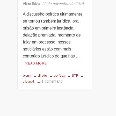
Aline Silva
22 de novembro de 2019
A discussão política ultimamente
se tornou também jurídica, ora,
prisão em primeira instância,
delação premiada, momento de
falar em processo, nossos
noticiários estão com mais
conteúdo jurídico do que nas …
READ MORE
brasil
direito
política
STF
em
1 comentário
tribunal
Brasil,
o
país
de
últimas