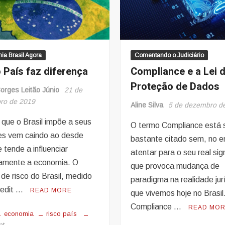
a Brasil Agora
Comentando o Judiciário
 País faz diferença
Compliance e a Lei 
Proteção de Dados
orges Leitão Júnio
21 de
ro de 2019
Aline Silva
5 de dezembro d
 que o Brasil impõe a seus
O termo Compliance está
es vem caindo ao desde
bastante citado sem, no e
 tende a influenciar
atentar para o seu real sig
vamente a economia. O
que provoca mudança de
de risco do Brasil, medido
paradigma na realidade jur
redit …
READ MORE
que vivemos hoje no Brasil
Compliance …
READ MO
economia
risco país
on
nt