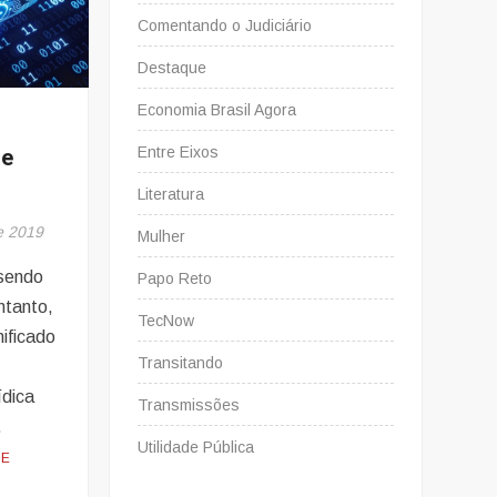
Comentando o Judiciário
Destaque
Economia Brasil Agora
de
Entre Eixos
Literatura
e 2019
Mulher
 sendo
Papo Reto
ntanto,
TecNow
nificado
Transitando
ídica
Transmissões
.
Utilidade Pública
RE