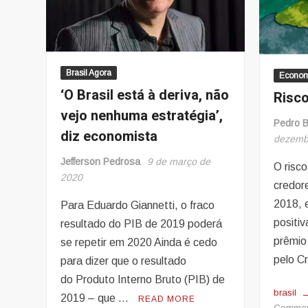
Brasil Agora
Economi
‘O Brasil está à deriva, não
Risco
vejo nenhuma estratégia’,
Pedro B
diz economista
dezemb
Jefferson Pedrosa
9 de março de
O risco
2020
credor
2018, e
Para Eduardo Giannetti, o fraco
positi
resultado do PIB de 2019 poderá
prêmio 
se repetir em 2020 Ainda é cedo
pelo C
para dizer que o resultado
do Produto Interno Bruto (PIB) de
brasil
2019 – que …
READ MORE
Comme