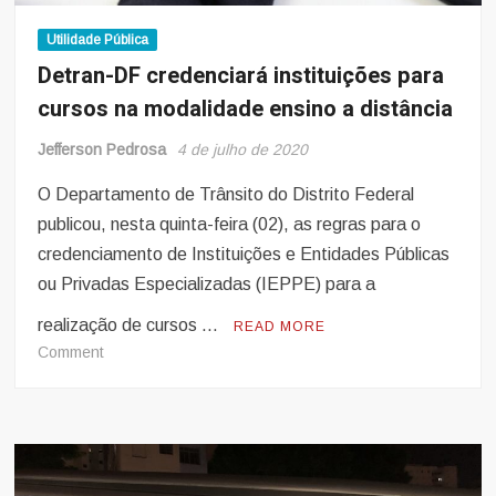
Utilidade Pública
Detran-DF credenciará instituições para
cursos na modalidade ensino a distância
Jefferson Pedrosa
4 de julho de 2020
O Departamento de Trânsito do Distrito Federal
publicou, nesta quinta-feira (02), as regras para o
credenciamento de Instituições e Entidades Públicas
ou Privadas Especializadas (IEPPE) para a
realização de cursos …
READ MORE
on
Comment
Detran-
DF
credenciará
instituições
para