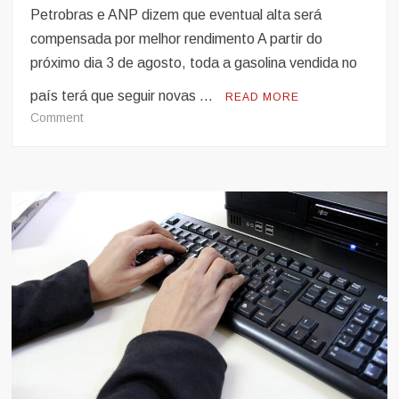
Petrobras e ANP dizem que eventual alta será
compensada por melhor rendimento A partir do
próximo dia 3 de agosto, toda a gasolina vendida no
país terá que seguir novas …
READ MORE
on
Comment
Nova
gasolina
se
torna
obrigatória
em
agosto
e
deve
ser
mais
cara