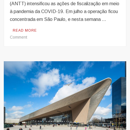
(ANTT) intensificou as ações de fiscalização em meio
à pandemia da COVID-19. Em julho a operação ficou
concentrada em São Paulo, e nesta semana …
READ MORE
on
Comment
Fiscalização
da
ANTT
contra
transporte
clandestino
já
fez
74
apreensões
em
São
Paulo