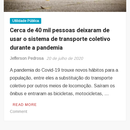
em
São
Paulo
Utilidade Pública
Cerca de 40 mil pessoas deixaram de
usar o sistema de transporte coletivo
durante a pandemia
Jefferson Pedrosa
20 de julho de 2020
A pandemia do Covid-19 trouxe novos hábitos para a
população, entre eles a substituição do transporte
coletivo por outros meios de locomoção. Saíram os
ônibus e entraram as bicicletas, motocicletas, …
READ MORE
on
Comment
Cerca
de