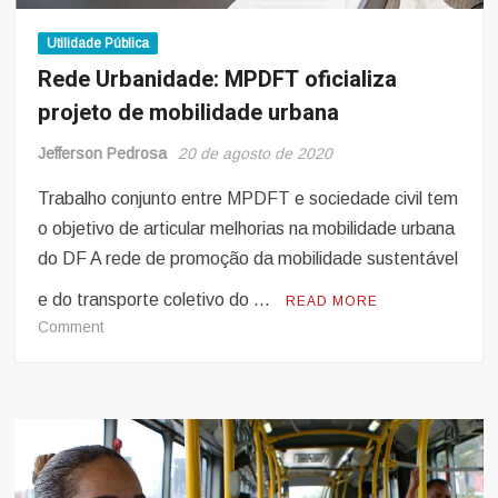
Utilidade Pública
Rede Urbanidade: MPDFT oficializa
projeto de mobilidade urbana
Jefferson Pedrosa
20 de agosto de 2020
Trabalho conjunto entre MPDFT e sociedade civil tem
o objetivo de articular melhorias na mobilidade urbana
do DF A rede de promoção da mobilidade sustentável
e do transporte coletivo do …
READ MORE
on
Comment
Rede
Urbanidade:
MPDFT
oficializa
projeto
de