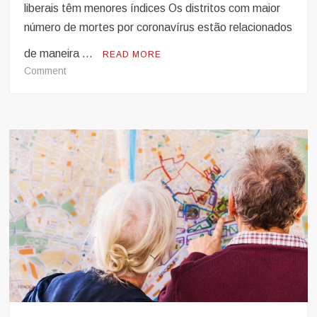
liberais têm menores índices Os distritos com maior
número de mortes por coronavírus estão relacionados
de maneira …
READ MORE
on
Comment
Mortes
por
Covid-
19
têm
mais
relação
com
autônomos,
donas
de
casa
e
transporte
público