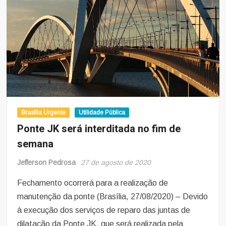
os
estados
do
país
Brasília Urgente
Utilidade Pública
Ponte JK será interditada no fim de
semana
Jefferson Pedrosa
27 de agosto de 2020
Fechamento ocorrerá para a realização de
manutenção da ponte (Brasília, 27/08/2020) – Devido
à execução dos serviços de reparo das juntas de
dilatação da Ponte JK, que será realizada pela