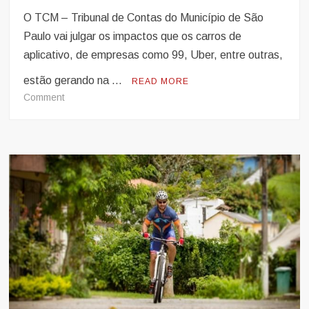
O TCM – Tribunal de Contas do Município de São
Paulo vai julgar os impactos que os carros de
aplicativo, de empresas como 99, Uber, entre outras,
estão gerando na …
READ MORE
on
Comment
TCM
vai
julgar
impactos
de
carros
de
aplicativos
no
transporte
coletivo
e
trânsito