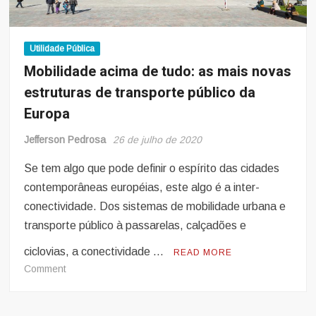
desde
início
da
pandemia
Utilidade Pública
Mobilidade acima de tudo: as mais novas
estruturas de transporte público da
Europa
Jefferson Pedrosa
26 de julho de 2020
Se tem algo que pode definir o espírito das cidades
contemporâneas européias, este algo é a inter-
conectividade. Dos sistemas de mobilidade urbana e
transporte público à passarelas, calçadões e
ciclovias, a conectividade …
READ MORE
on
Comment
Mobilidade
acima