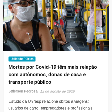
mobilidade
urbana
Utilidade Pública
Mortes por Covid-19 têm mais relação
com autônomos, donas de casa e
transporte público
Jefferson Pedrosa
12 de agosto de 2020
Estudo da Unifesp relaciona óbitos a viagens;
usuários de carro, empregadores e profissionais