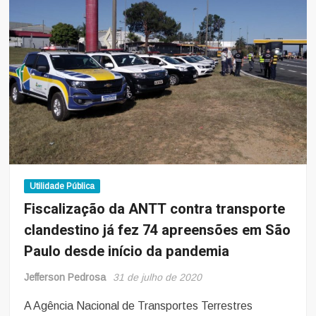
para
todas
as
idades
ou
Estratégia
Brasil
Amigo
da
Pessoa
Idosa?
Utilidade Pública
Fiscalização da ANTT contra transporte
clandestino já fez 74 apreensões em São
Paulo desde início da pandemia
Jefferson Pedrosa
31 de julho de 2020
A Agência Nacional de Transportes Terrestres