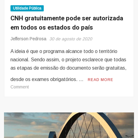
Utilidade Pública
CNH gratuitamente pode ser autorizada
em todos os estados do país
Jefferson Pedrosa
30 de agosto de 2020
A ideia é que o programa alcance todo o território
nacional. Sendo assim, o projeto esclarece que todas
as etapas de emissão do documento serão gratuitas,
desde os exames obrigatórios. …
READ MORE
on
Comment
CNH
gratuitamente
pode
ser
autorizada
em
todos