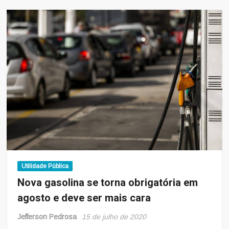
40
mil
pessoas
deixaram
de
usar
o
sistema
de
transporte
coletivo
durante
a
pandemia
Utilidade Pública
Nova gasolina se torna obrigatória em
agosto e deve ser mais cara
Jefferson Pedrosa
15 de julho de 2020