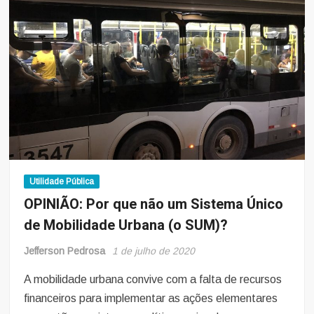
cursos
na
modalidade
ensino
a
distância
Utilidade Pública
OPINIÃO: Por que não um Sistema Único
de Mobilidade Urbana (o SUM)?
Jefferson Pedrosa
1 de julho de 2020
A mobilidade urbana convive com a falta de recursos
financeiros para implementar as ações elementares