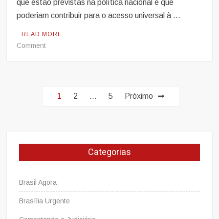
que estão previstas na política nacional e que
poderiam contribuir para o acesso universal à …
READ MORE
on
Comment
OPINIÃO:
Por
que
Navegação
não
1
2
…
5
Próximo
um
por
Sistema
posts
Único
de
Mobilidade
Categorias
Urbana
(o
SUM)?
Brasil Agora
Brasília Urgente