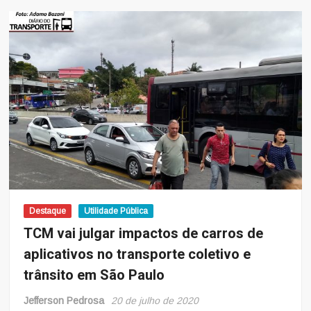
de
tudo:
as
mais
novas
estruturas
de
transporte
público
da
Europa
Destaque
Utilidade Pública
TCM vai julgar impactos de carros de
aplicativos no transporte coletivo e
trânsito em São Paulo
Jefferson Pedrosa
20 de julho de 2020