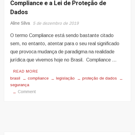
Compliance e a Lei de Proteção de
Dados
Aline Silva
5 de dezembro de 2019
O termo Compliance está sendo bastante citado
sem, no entanto, atentar para o seu real significado
que provoca mudança de paradigma na realidade
jurídica que vivemos hoje no Brasil. Compliance …
READ MORE
brasil
compliance
legislação
proteção de dados
segurança
on
Comment
Compliance
e
a
Lei
de
Proteção