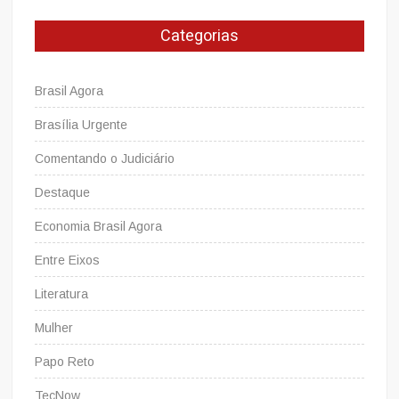
oportunidades
de
Categorias
aquisição,
de
investimentos
Brasil Agora
e
de
Brasília Urgente
empregos
Comentando o Judiciário
Destaque
Economia Brasil Agora
Entre Eixos
Literatura
Mulher
Papo Reto
TecNow