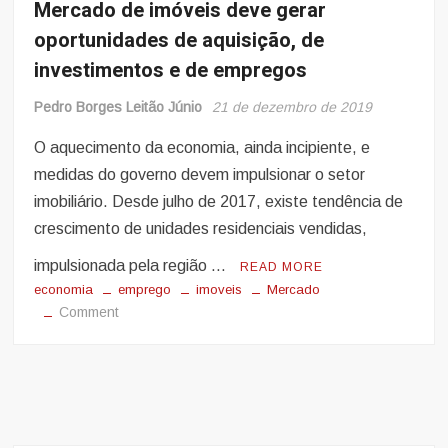
Mercado de imóveis deve gerar
oportunidades de aquisição, de
investimentos e de empregos
Pedro Borges Leitão Júnio
21 de dezembro de 2019
O aquecimento da economia, ainda incipiente, e
medidas do governo devem impulsionar o setor
imobiliário. Desde julho de 2017, existe tendência de
crescimento de unidades residenciais vendidas,
impulsionada pela região …
READ MORE
economia
emprego
imoveis
Mercado
on
Comment
Mercado
de
imóveis
deve
gerar