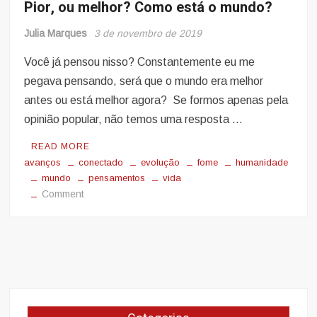
Pior, ou melhor? Como está o mundo?
Julia Marques
3 de novembro de 2019
Você já pensou nisso? Constantemente eu me
pegava pensando, será que o mundo era melhor
antes ou está melhor agora? Se formos apenas pela
opinião popular, não temos uma resposta …
READ MORE
avanços
conectado
evolução
fome
humanidade
mundo
pensamentos
vida
on
Comment
Pior,
ou
melhor?
Como
está
o
mundo?