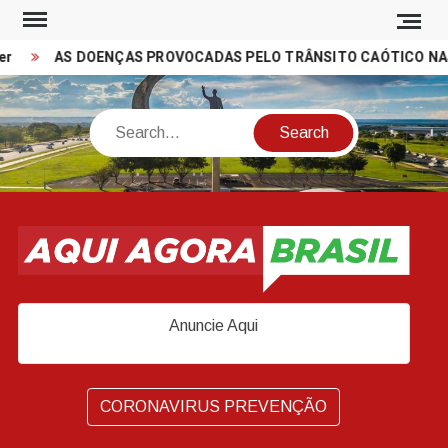
Skip
to
r
AS DOENÇAS PROVOCADAS PELO TRÂNSITO CAÓTICO NAS 
content
Search
Anuncie Aqui
CORONAVIRUS PREVENÇÃO