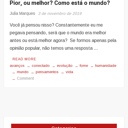
Pior, ou melhor? Como está o mundo?
Julia Marques
3 de novembro de 2019
Você já pensou nisso? Constantemente eu me
pegava pensando, será que o mundo era melhor
antes ou está melhor agora? Se formos apenas pela
opinião popular, não temos uma resposta …
READ MORE
avanços
conectado
evolução
fome
humanidade
mundo
pensamentos
vida
on
Comment
Pior,
ou
melhor?
Como
está
o
mundo?