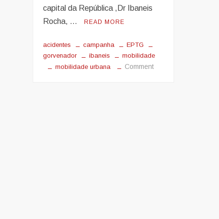
capital da República ,Dr Ibaneis
Rocha, …
READ MORE
acidentes
campanha
EPTG
gorvenador
ibaneis
mobilidade
on
Comment
mobilidade urbana
A
Mobilidade
Urbana
continua
pecando
contra
o
usuário
dos
transportes.