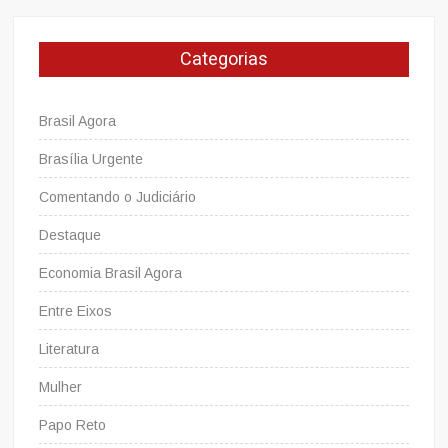
contra
o
Categorias
usuário
dos
transportes.
Brasil Agora
Brasília Urgente
Comentando o Judiciário
Destaque
Economia Brasil Agora
Entre Eixos
Literatura
Mulher
Papo Reto