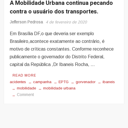
A Mobilidade Urbana continua pecando
contra o usuário dos transportes.
Jefferson Pedrosa
4 de fevereiro de 2020
Em Brasília DF,o que deveria ser exemplo
Brasileiro,acontece exatamente ao contrário, é
motivo de críticas constantes. Conforme reconhece
publicamente o governador do Distrito Federal,
capital da República ,Dr Ibaneis Rocha, …
READ MORE
acidentes
campanha
EPTG
gorvenador
ibaneis
mobilidade
mobilidade urbana
on
Comment
A
Mobilidade
Urbana
continua
pecando