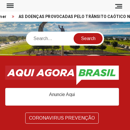
Skip
to
r
AS DOENÇAS PROVOCADAS PELO TRÂNSITO CAÓTICO NAS 
content
Search
Anuncie Aqui
CORONAVIRUS PREVENÇÃO