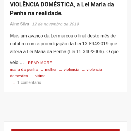
VIOLÊNCIA DOMÉSTICA, a Lei Maria da
Penha na realidade.
Aline Silva
12 de novembro de 2019
Mais um avanço da Lei marcou o final deste mês de
outubro com a promulgação da Lei 13.894/2019 que
altera a Lei Maria da Penha (Lei 11.340/2006). O que
veio …
READ MORE
maria da penha
mulher
violencia
violencia
domestica
vitima
em
1 comentário
VIOLÊNCIA
DOMÉSTICA,
a
Lei
Maria
da
Penha