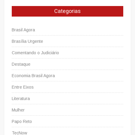
e
Categorias
passarela
no
Guará-
Brasil Agora
DF
Brasília Urgente
Comentando o Judiciário
Destaque
Economia Brasil Agora
Entre Eixos
Literatura
Mulher
Papo Reto
TecNow