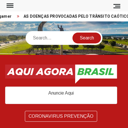
Skip
to
gamer
AS DOENÇAS PROVOCADAS PELO TRÂNSITO CAÓTICO N
content
Search
Anuncie Aqui
CORONAVIRUS PREVENÇÃO