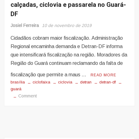
calçadas, ciclovia e passarela no Guará-
DF
Josiel Ferreira
10 de novembro de 2019
Cidadãos cobram maior fiscalização. Administração
Regional encaminha demanda e Detran-DF informa
que intensificará fiscalização na região. Moradores da
Região do Guará continuam reclamando da falta de
fiscalização que permite a maus …
READ MORE
brasília
ciclofaixa
ciclovia
detran
detran-df
guará
on
Comment
Vídeos:
Motociclistas
trafegam
em
calçadas,
ciclovia