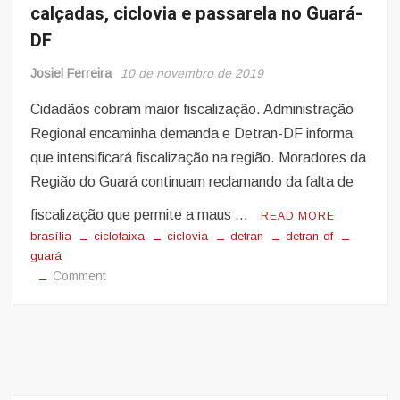
calçadas, ciclovia e passarela no Guará-
DF
Josiel Ferreira
10 de novembro de 2019
Cidadãos cobram maior fiscalização. Administração
Regional encaminha demanda e Detran-DF informa
que intensificará fiscalização na região. Moradores da
Região do Guará continuam reclamando da falta de
fiscalização que permite a maus …
READ MORE
brasília
ciclofaixa
ciclovia
detran
detran-df
guará
on
Comment
Vídeos:
Motociclistas
trafegam
em
calçadas,
ciclovia