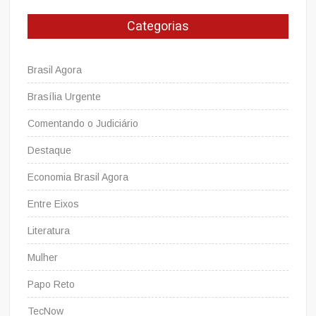
e
Categorias
passarela
no
Guará-
Brasil Agora
DF
Brasília Urgente
Comentando o Judiciário
Destaque
Economia Brasil Agora
Entre Eixos
Literatura
Mulher
Papo Reto
TecNow