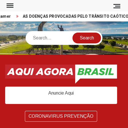
Skip
to
amer
AS DOENÇAS PROVOCADAS PELO TRÂNSITO CAÓTICO N
content
Search
Anuncie Aqui
CORONAVIRUS PREVENÇÃO