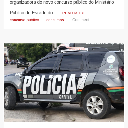
organizadora do novo concurso público do Ministério
Público do Estado do …
READ MORE
on
Comment
concurso público
concursos
Concurso
MP
CE:
URGENTE!
Banca
definida!