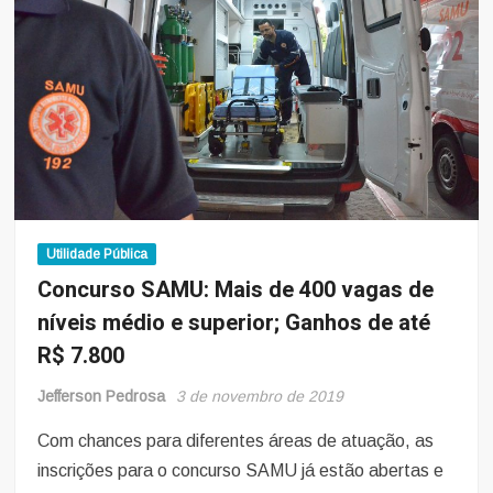
abrem
804
vagas
e
até
R$
10.350,4
Utilidade Pública
Concurso SAMU: Mais de 400 vagas de
níveis médio e superior; Ganhos de até
R$ 7.800
Jefferson Pedrosa
3 de novembro de 2019
Com chances para diferentes áreas de atuação, as
inscrições para o concurso SAMU já estão abertas e