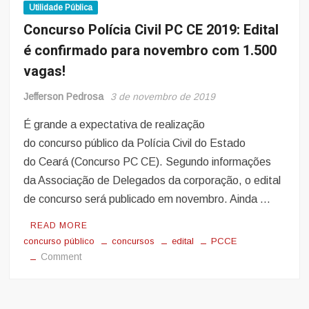
Utilidade Pública
Concurso Polícia Civil PC CE 2019: Edital
é confirmado para novembro com 1.500
vagas!
Jefferson Pedrosa
3 de novembro de 2019
É grande a expectativa de realização
do concurso público da Polícia Civil do Estado
do Ceará (Concurso PC CE). Segundo informações
da Associação de Delegados da corporação, o edital
de concurso será publicado em novembro. Ainda …
READ MORE
concurso público
concursos
edital
PCCE
on
Comment
Concurso
Polícia
Civil