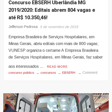
Concurso EBSERH Uberlândia MG
2019/2020: Editais abrem 804 vagas e
até R$ 10.350,46!
Jefferson Pedrosa
5 de novembro de 2019
Empresa Brasileira de Serviços Hospitalares, em
Minas Gerais, abriu editais com mais de 800 vagas;
VUNESP organiza o certame A Empresa Brasileira
de Serviços Hospitalares, em Minas Gerais, faz saber
aos interessados …
READ MORE
on
Comment
concurso público
concursos
EBSERH
Concurs
EBSERH
Uberlând
MG
2019/202
Editais