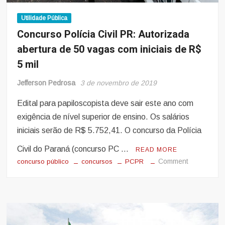
7.800
Utilidade Pública
Concurso Polícia Civil PR: Autorizada
abertura de 50 vagas com iniciais de R$
5 mil
Jefferson Pedrosa
3 de novembro de 2019
Edital para papiloscopista deve sair este ano com
exigência de nível superior de ensino. Os salários
iniciais serão de R$ 5.752,41. O concurso da Polícia
Civil do Paraná (concurso PC …
READ MORE
on
Comment
concurso público
concursos
PCPR
Concurso
Polícia
Civil
PR:
Autorizada