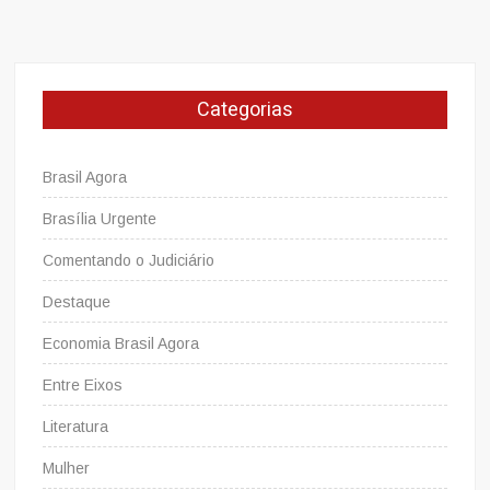
PC
CE
2019:
Edital
Categorias
é
confirmado
para
Brasil Agora
novembro
com
Brasília Urgente
1.500
Comentando o Judiciário
vagas!
Destaque
Economia Brasil Agora
Entre Eixos
Literatura
Mulher