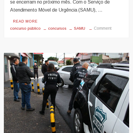
se encerram no próximo mês. Com o Serviço de
Atendimento Móvel de Urgência (SAMU), …
READ MORE
on
Comment
concurso público
concursos
SAMU
Concurso
SAMU:
Mais
de
400
vagas
de
níveis
médio
e
superior;
Ganhos
de
até
R$