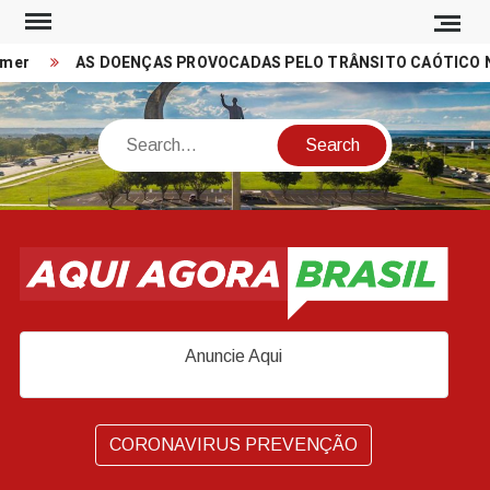
Skip
to
er
AS DOENÇAS PROVOCADAS PELO TRÂNSITO CAÓTICO NAS
content
Search
Anuncie Aqui
CORONAVIRUS PREVENÇÃO