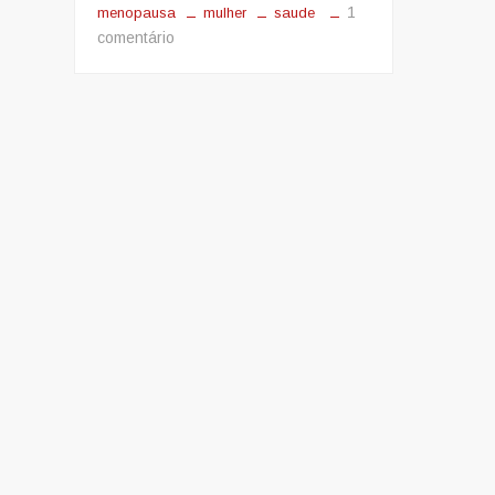
1
menopausa
mulher
saude
em
comentário
Menopausa
ou
Climaterio?