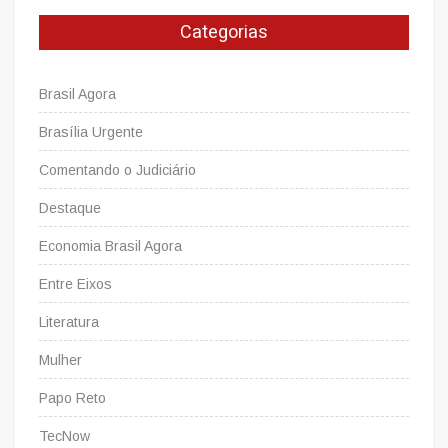
às
Categorias
tendências
e
inovações.
Brasil Agora
Brasília Urgente
Comentando o Judiciário
Destaque
Economia Brasil Agora
Entre Eixos
Literatura
Mulher
Papo Reto
TecNow