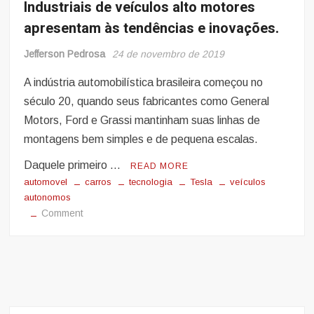
Industriais de veículos alto motores
apresentam às tendências e inovações.
Jefferson Pedrosa
24 de novembro de 2019
A indústria automobilística brasileira começou no
século 20, quando seus fabricantes como General
Motors, Ford e Grassi mantinham suas linhas de
montagens bem simples e de pequena escalas.
Daquele primeiro …
READ MORE
automovel
carros
tecnologia
Tesla
veículos
autonomos
on
Comment
Industriais
de
veículos
alto
motores
apresentam