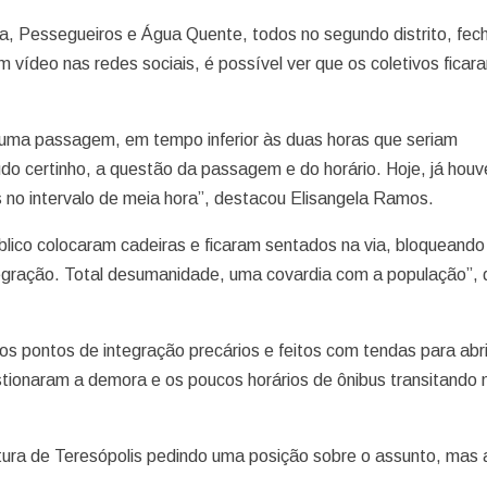
 Pessegueiros e Água Quente, todos no segundo distrito, fe
 vídeo nas redes sociais, é possível ver que os coletivos ficar
 uma passagem, em tempo inferior às duas horas que seriam
do certinho, a questão da passagem e do horário. Hoje, já hou
o intervalo de meia hora”, destacou Elisangela Ramos.
lico colocaram cadeiras e ficaram sentados na via, bloqueando
egração. Total desumanidade, uma covardia com a população”, 
s pontos de integração precários e feitos com tendas para abr
stionaram a demora e os poucos horários de ônibus transitando 
itura de Teresópolis pedindo uma posição sobre o assunto, mas 