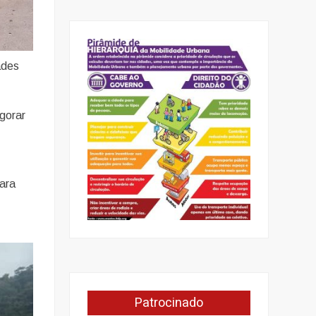
ades
gorar
ara
Patrocinado