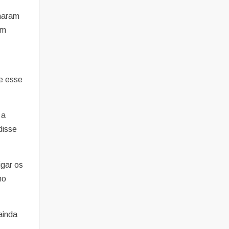
charam
am
ve esse
 a
disse
igar os
no
ainda