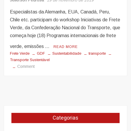
Especialistas da Alemanha, EUA, Canadá, Peru,
Chile etc. participam do workshop Iniciativas de Frete
Verde, da Confederação Nacional do Transporte, que
começa hoje (18) Programas internacionais de frete
verde, emissões …
READ MORE
Frete Verde
GDF
Sustentabilidade
transporte
Transporte Sustentável
on
Comment
Evento
no
DF
traz
nomes
internacionais
para
Categorias
debater
transporte