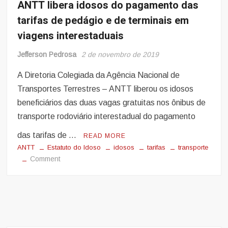
ANTT libera idosos do pagamento das
tarifas de pedágio e de terminais em
viagens interestaduais
Jefferson Pedrosa
2 de novembro de 2019
A Diretoria Colegiada da Agência Nacional de
Transportes Terrestres – ANTT liberou os idosos
beneficiários das duas vagas gratuitas nos ônibus de
transporte rodoviário interestadual do pagamento
das tarifas de …
READ MORE
ANTT
Estatuto do Idoso
idosos
tarifas
transporte
on
Comment
ANTT
libera
idosos
do
pagamento