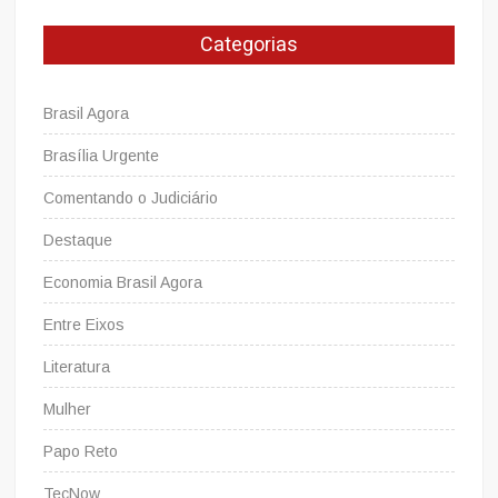
das
tarifas
Categorias
de
pedágio
e
Brasil Agora
de
terminais
Brasília Urgente
em
Comentando o Judiciário
viagens
interestaduais
Destaque
Economia Brasil Agora
Entre Eixos
Literatura
Mulher
Papo Reto
TecNow