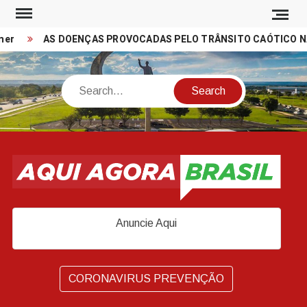
Skip
to
r
AS DOENÇAS PROVOCADAS PELO TRÂNSITO CAÓTICO NAS 
content
Search
Anuncie Aqui
CORONAVIRUS PREVENÇÃO