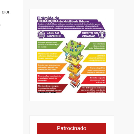
 pior.
a
Patrocinado