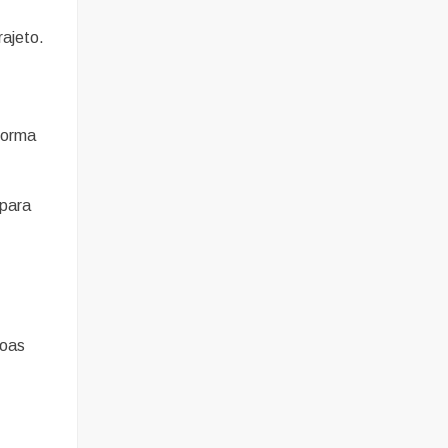
rajeto.
forma
 para
soas