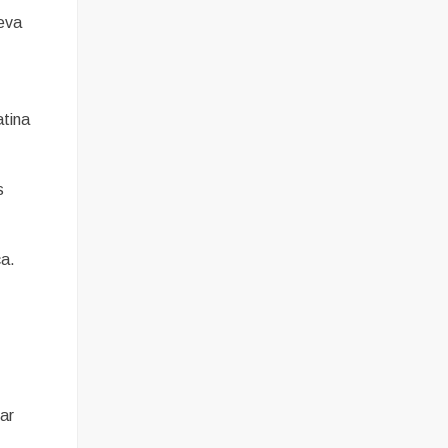
leva
tina
s
ça.
sar