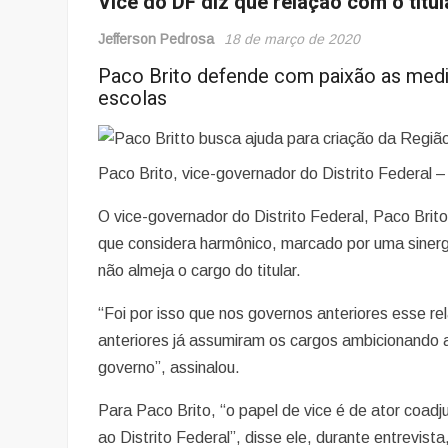
Vice do DF diz que relação com o titu
Jefferson Pedrosa
18 de março de 2020
Paco Brito defende com paixão as med
escolas
Paco Brito, vice-governador do Distrito Federal –
O vice-governador do Distrito Federal, Paco Brit
que considera harmônico, marcado por uma sinergi
não almeja o cargo do titular.
“Foi por isso que nos governos anteriores esse r
anteriores já assumiram os cargos ambicionando a
governo”, assinalou.
Para Paco Brito, “o papel de vice é de ator coadju
ao Distrito Federal”, disse ele, durante entrevis