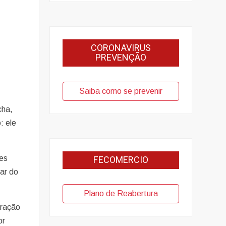
CORONAVIRUS
PREVENÇÃO
Saiba como se prevenir
cha,
: ele
FECOMERCIO
ces
lar do
Plano de Reabertura
oração
or