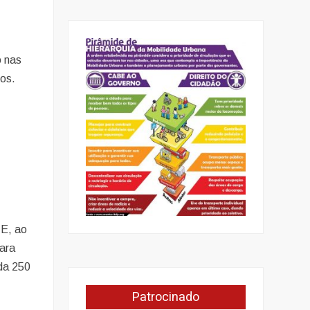
o nas
nos.
 E, ao
para
ada 250
Patrocinado