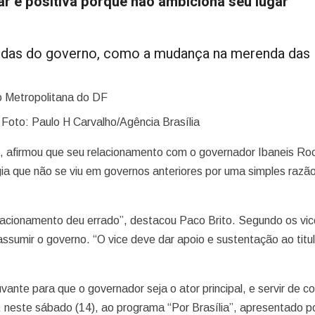
lar é positiva porque não ambiciona seu lugar
idas do governo, como a mudança na merenda das
 Foto: Paulo H Carvalho/Agência Brasília
o, afirmou que seu relacionamento com o governador Ibaneis Ro
a que não se viu em governos anteriores por uma simples razão
elacionamento deu errado”, destacou Paco Brito. Segundo os vi
ssumir o governo. “O vice deve dar apoio e sustentação ao titu
vante para que o governador seja o ator principal, e servir de c
ta, neste sábado (14), ao programa “Por Brasília”, apresentado p