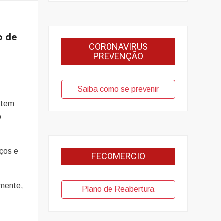
o de
CORONAVIRUS
PREVENÇÃO
Saiba como se prevenir
stem
o
iços e
FECOMERCIO
lmente,
Plano de Reabertura