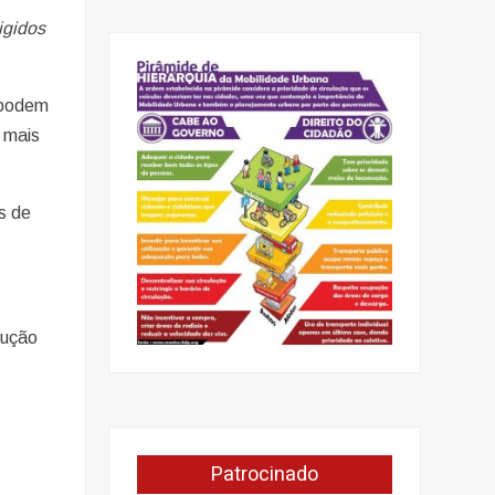
igidos
s podem
 mais
s de
dução
Patrocinado