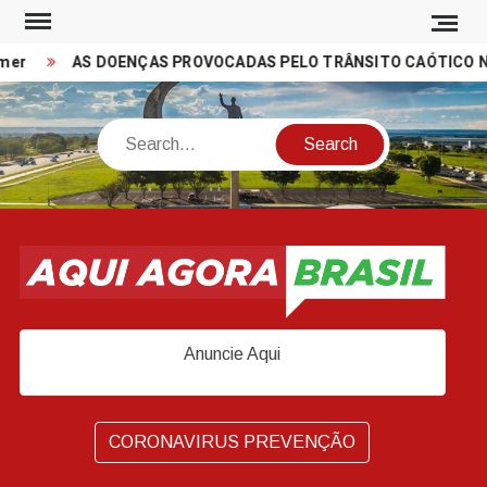
Skip
to
er
AS DOENÇAS PROVOCADAS PELO TRÂNSITO CAÓTICO NAS
content
Search
Anuncie Aqui
CORONAVIRUS PREVENÇÃO