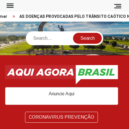
Skip
to
er
AS DOENÇAS PROVOCADAS PELO TRÂNSITO CAÓTICO NAS
content
Search
Anuncie Aqui
CORONAVIRUS PREVENÇÃO